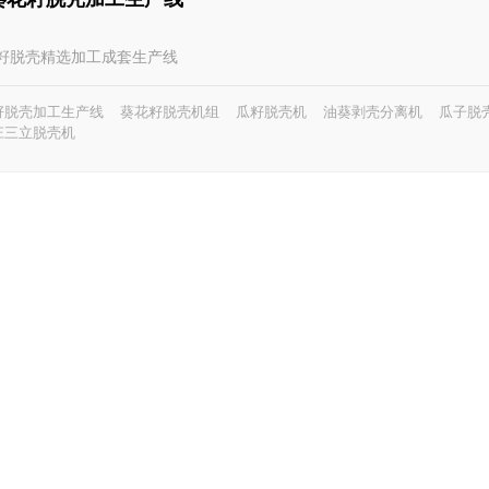
葵花籽脱壳精选加工成套生产线
籽脱壳加工生产线
葵花籽脱壳机组
瓜籽脱壳机
油葵剥壳分离机
瓜子脱
庄三立脱壳机