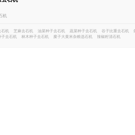
去石机
去石机
芝麻去石机
油菜种子去石机
蔬菜种子去石机
谷子比重去石机
种子去石机
林木种子去石机
糜子大黄米杂粮选石机
辣椒籽清石机