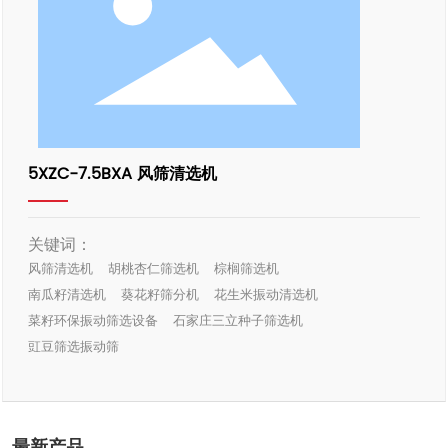
5XZC-7.5BXA 风筛清选机
关键词：
风筛清选机
胡桃杏仁筛选机
棕榈筛选机
南瓜籽清选机
葵花籽筛分机
花生米振动清选机
菜籽环保振动筛选设备
石家庄三立种子筛选机
豇豆筛选振动筛
最新产品