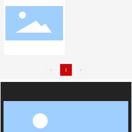
1
<
>